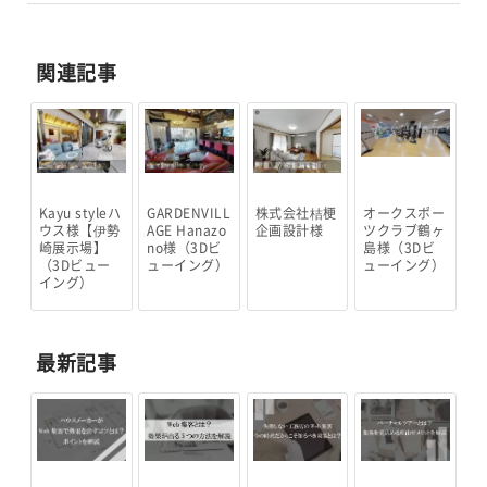
関連記事
Kayu styleハ
GARDENVILL
株式会社桔梗
オークスポー
ウス様【伊勢
AGE Hanazo
企画設計様
ツクラブ鶴ヶ
崎展示場】
no様（3Dビ
島様（3Dビ
（3Dビュー
ューイング）
ューイング）
イング）
最新記事